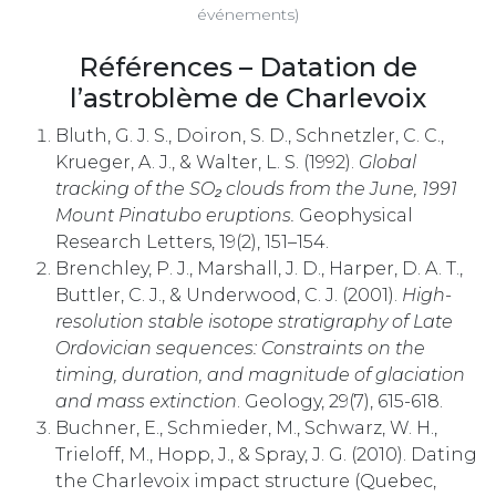
événements)
Références – Datation de
l’astroblème de Charlevoix
Bluth, G. J. S., Doiron, S. D., Schnetzler, C. C.,
Krueger, A. J., & Walter, L. S. (1992).
Global
tracking of the SO₂ clouds from the June, 1991
Mount Pinatubo eruptions.
Geophysical
Research Letters, 19(2), 151–154.
Brenchley, P. J., Marshall, J. D., Harper, D. A. T.,
Buttler, C. J., & Underwood, C. J. (2001).
High-
resolution stable isotope stratigraphy of Late
Ordovician sequences: Constraints on the
timing, duration, and magnitude of glaciation
and mass extinction
. Geology, 29(7), 615-618.
Buchner, E., Schmieder, M., Schwarz, W. H.,
Trieloff, M., Hopp, J., & Spray, J. G. (2010). Dating
the Charlevoix impact structure (Quebec,