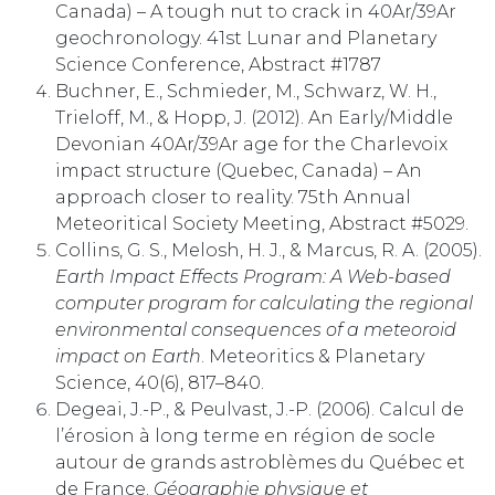
Canada) – A tough nut to crack in 40Ar/39Ar
geochronology. 41st Lunar and Planetary
Science Conference, Abstract #1787
Buchner, E., Schmieder, M., Schwarz, W. H.,
Trieloff, M., & Hopp, J. (2012). An Early/Middle
Devonian 40Ar/39Ar age for the Charlevoix
impact structure (Quebec, Canada) – An
approach closer to reality. 75th Annual
Meteoritical Society Meeting, Abstract #5029.
Collins, G. S., Melosh, H. J., & Marcus, R. A. (2005).
Earth Impact Effects Program: A Web-based
computer program for calculating the regional
environmental consequences of a meteoroid
impact on Earth
. Meteoritics & Planetary
Science, 40(6), 817–840.
Degeai, J.-P., & Peulvast, J.-P. (2006). Calcul de
l’érosion à long terme en région de socle
autour de grands astroblèmes du Québec et
de France.
Géographie physique et