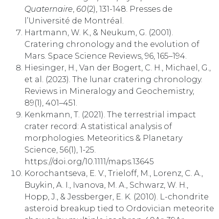
Quaternaire
,
60
(2), 131-148. Presses de
l’Université de Montréal.
Hartmann, W. K., & Neukum, G. (2001).
Cratering chronology and the evolution of
Mars. Space Science Reviews, 96, 165–194.
Hiesinger, H., Van der Bogert, C. H., Michael, G.,
et al. (2023). The lunar cratering chronology.
Reviews in Mineralogy and Geochemistry,
89(1), 401–451.
Kenkmann, T. (2021). The terrestrial impact
crater record: A statistical analysis of
morphologies. Meteoritics & Planetary
Science, 56(1), 1-25.
https://doi.org/10.1111/maps.13645
Korochantseva, E. V., Trieloff, M., Lorenz, C. A.,
Buykin, A. I., Ivanova, M. A., Schwarz, W. H.,
Hopp, J., & Jessberger, E. K. (2010). L-chondrite
asteroid breakup tied to Ordovician meteorite