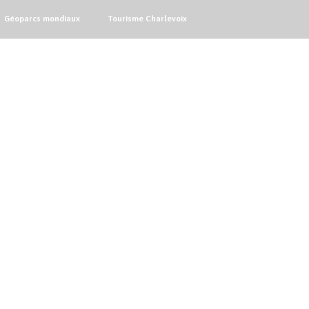
Géoparcs mondiaux
Tourisme Charlevoix
VRIR
GROUPES 
LES AMIS DU 
SCOLAIRES
GÉOPARC