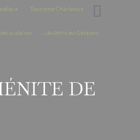
ndiaux
Tourisme Charlevoix
es scolaires
Les Amis du Géoparc
MÉNITE DE