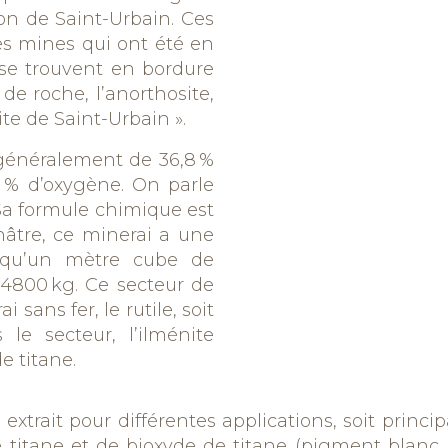
on de Saint-Urbain. Ces
es mines qui ont été en
se trouvent en bordure
r de roche
,
l’
anorthosite
,
ite de Saint-Urbain ».
généralement de 36,8 %
,6 % d’oxygène. On parle
 Sa formule chimique est
nâtre, ce minerai a une
re qu’un mètre cube de
4800 kg. Ce secteur de
sans fer, le rutile, soit
le secteur, l’ilménite
e titane.
 extrait pour différentes applications, soit prin
e titane et de bioxyde de titane (pigment blanc 