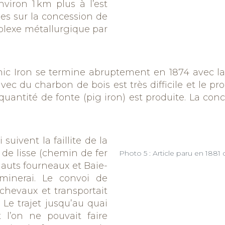
viron 1 km plus à l’est
tées sur la concession de
plexe métallurgique par
nic
Iron
se termine
abruptement
en 1874 avec la 
vec du charbon de bois est très difficile et le pr
uantité de fonte (
pig
iron
) est produite.
L
a conc
suivent la faillite de la
de lisse (chemin de fer
Photo 5 : Article paru en 1881
hauts fourneaux et Baie-
 minerai. Le convoi de
chevaux et transportait
 Le trajet jusqu’au quai
 l’on ne pouvait faire