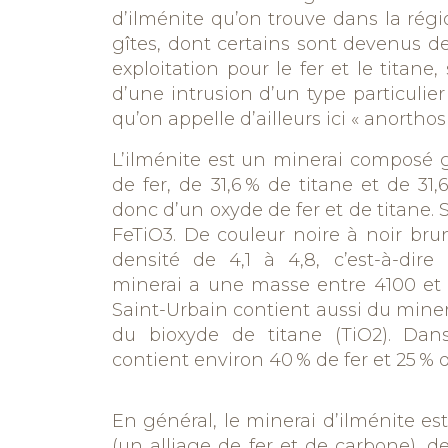
d’ilménite qu’on trouve dans la régi
gîtes, dont certains sont devenus d
exploitation pour le fer et le titane
,
d’une
intrusion d’un type particulie
qu’on appelle d’ailleurs ici « anorthos
L’ilménite est un minerai composé 
de fer, de 31,6 % de titane et de 31
donc d’un oxyde de fer et de titane.
FeTiO3. De couleur noire à noir bru
densité de 4,1 à 4,8, c’est-à-di
minerai a une masse entre 4100 et 
Saint-Urbain contient aussi du minerai 
du bioxyde de titane (TiO2). Dans 
contient environ 40 % de fer et 25 % d
En général, le minerai d’ilménite est
(un alliage de fer et de carbone), d