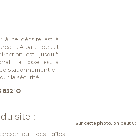
er à ce géosite est à
rbain. À partir de cet
irection est, jusqu’à
ional. La fosse est à
 de stationnement en
our la sécurité.
3,832′ O
u site :
Sur cette photo, on peut vo
eprésentatif des gîtes