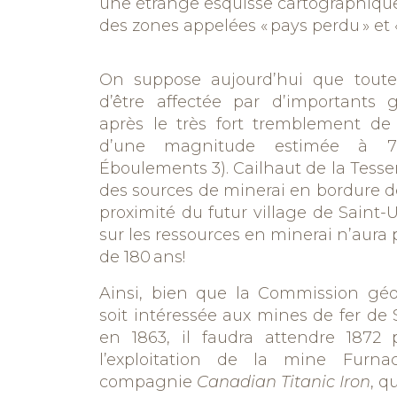
une étrange esquisse cartographique 
des zones appelées
«
pays perdu
»
et
On suppose aujourd’hui que toute 
d’être affectée par d’importants g
après le très fort tremblement de t
d’une magnitude estimée à 
Éboulements 3)
. Cailhaut de la Tess
des sources de minerai en bordure de 
proximité du futur village de Saint-
sur les ressources en minerai n’aura 
de 180 ans!
Ainsi, bien que la Commission gé
soit intéressée aux mines de fer de 
en 1863, il faudra attendre 1872
l’exploitation de la mine Furna
compagnie
Canadian Titanic Iron
, q