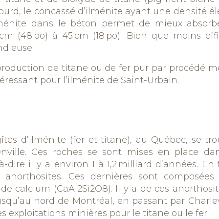
urd, le concassé d’ilménite ayant une densité éle
ilménite dans le béton permet de mieux absorber
0 cm (48 po) à 45 cm (18 po). Bien que moins ef
ndieuse.
la production de titane ou de fer pur par procédé 
intéressant pour l’ilménite de Saint-Urbain.
îtes
d’ilménite (fer et titane
)
,
au Québec
,
se tr
nville.
Ces roches se sont mises en place dan
dire il y a environ 1 à 1,2 milliard d’années.
En 
anorthosites.
Ces dernières sont
composées p
t de calcium (CaAl
2
Si
2
O
8
).
Il y a d
e
ces anorthosi
squ’au nord de Montréal
,
en passant par
Charlev
 exploitations minières pour le titane ou le fer.