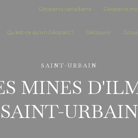
Géoparcs canadiens
Géoparcs mo
Qu’est-ce qu’un Géoparc?
Découvrir
Group
SAINT-URBAIN
S MINES D'IL
SAINT-URBAIN