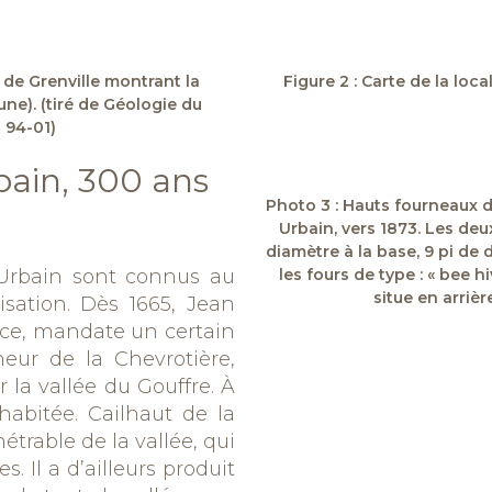
 de Grenville montrant la
Figure 2 : Carte de la lo
une). (tiré de Géologie du
 94-01)
bain, 300 ans
Photo 3 : Hauts fourneaux d
Urbain, vers 1873. Les deu
diamètre à la base, 9 pi de d
-Urbain sont connus au
les fours de type : « bee h
situe en arriè
sation. Dès 1665, Jean
nce, mandate un certain
neur de la
Chevrotière
,
r la vallée du Gouffre. À
nhabitée.
Cailhaut
de la
étrable de la vallée,
qui
es
.
I
l
a
d’ailleurs
produit