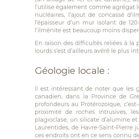
l’utilise également comme agrégat lo
nucléaires, l’ajout de concassé d’
l’épaisseur d’un mur isolant de 12
l’ilménite est beaucoup moins dispe
En raison des difficultés reliées à 
lourds s’est d’ailleurs avéré le plus 
Géologie locale :
Il est intéressant de noter que les
g
canadien
,
dans la Province de Gre
profondeurs au Protérozoïque, c’est-à-
proximité
de
roches intrusives
, les
plagioclase, un silicate d’alumine e
Laurentides, de
Havre-Saint-Pierre
ju
ces endroits ont
en ce sens
connu des