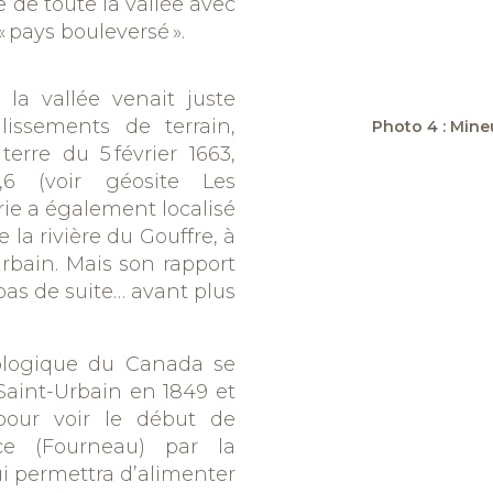
de toute la vallée avec
«
pays bouleversé
»
.
la vallée venait juste
lissements de terrain,
Photo 4 : Mine
erre du 5 février 1663,
7,6
(voir géosite Les
erie a également localisé
la rivière du Gouffre, à
Urbain. Mais son rapport
pas de suite… avant plus
ologique du Canada se
Saint-Urbain en 1849 et
 pour voir le début de
ce (Fourneau) par la
ui permettra d’alimenter